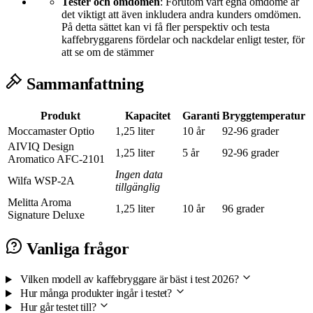
Tester och omdömen
: Förutom vårt egna omdöme är
det viktigt att även inkludera andra kunders omdömen.
På detta sättet kan vi få fler perspektiv och testa
kaffebryggarens fördelar och nackdelar enligt tester, för
att se om de stämmer
Sammanfattning
Produkt
Kapacitet
Garanti
Bryggtemperatur
Moccamaster Optio
1,25 liter
10 år
92-96 grader
AIVIQ Design
1,25 liter
5 år
92-96 grader
Aromatico AFC-2101
Ingen data
Wilfa WSP-2A
tillgänglig
Melitta Aroma
1,25 liter
10 år
96 grader
Signature Deluxe
Vanliga frågor
Vilken modell av kaffebryggare är bäst i test 2026?
Hur många produkter ingår i testet?
Hur går testet till?