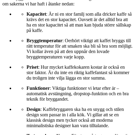
om sakerna vi har haft i åtanke nedan:
Kapacitet
: Är ni en stor familj som alla dricker kaffe så
krävs det en stor kapacitet. Oavsett är det alltid bra att
ha en stor kapacitet så att man kan bjuda större sällskap
på kaffe.
Bryggtemperatur
: Oerhört viktigt att kaffet bryggs till
rätt temperatur för att smaken ska bli så bra som möjligt.
Vi kollar även på att den uppnår den lovade
bryggtemperaturen varje kopp.
Priset
: Hur mycket kaffekokaren kostar är också en
stor faktor. Är du inte en riktig kaffefantast så kommer
du troligen inte vilja lägga en stor summa.
Funktioner
: Viktiga funktioner vi letar efter är –
automatisk avstängning, dropstop-funktion och en bra
teknik för bryggandet.
Design
: Kaffebryggaren ska ha en snygg och stilen
design som passar in i alla kök. Vi gillar att se en
klassisk design men tycker också att moderna
minimalistiska designer kan vara tilltalande.