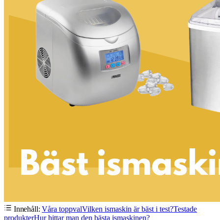
Innehåll:
Våra toppval
Vilken ismaskin är bäst i test?
Testade
produkter
Hur hittar man den bästa ismaskinen?