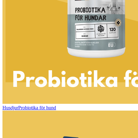
HusdjurProbiotika för hund