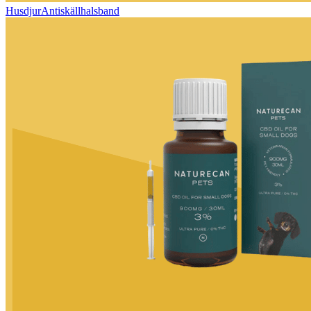
HusdjurAntiskällhalsband