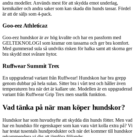
andra modeller. Används mest för att skydda emot underlag,
kemikalier och andra saker som kan skada din hunds tassar. Fördel
är att de säljs som 4-pack.
Goo-eez Athleticaz
Goo-eez hundskor är av hög kvalite och har en passform med
GELTEKNOLOGI som kramar om tassarna och ger bra komfort.
Med gummerad sula så undviks risken för halka samt att skorna ger
bra skydd mot svårare hytor.
Ruffwear Summit Trex
En uppgraderad variant från Ruffwear! Hundskon har bra grepp
genom dubbar på hela sulan. Sitter bra i vårt test och håller även
temperaturen bra när det är kallare ute. Modellen är en uppgraderad
variant från Ruffwear Grip Trex men snarlik funktion.
Vad tänka på när man köper hundskor?
Hundskor har som huvudsyfte att skydda din hunds fötter. Men vad
har en hundsko för egenskaper som kan vara värt kolla extra på? Vi
har testat tusentals hundprodukter och när det kommer till hundskor
rekommendera vi dig att jämföra följande: